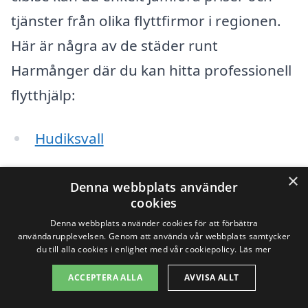
tjänster från olika flyttfirmor i regionen.
Här är några av de städer runt
Harmånger där du kan hitta professionell
flytthjälp:
Hudiksvall
Bergsjö
×
Denna webbplats använder
cookies
Delsbo
Denna webbplats använder cookies för att förbättra
användarupplevelsen. Genom att använda vår webbplats samtycker
Ljusdal
du till alla cookies i enlighet med vår cookiepolicy.
Läs mer
Söderhamn
ACCEPTERA ALLA
AVVISA ALLT