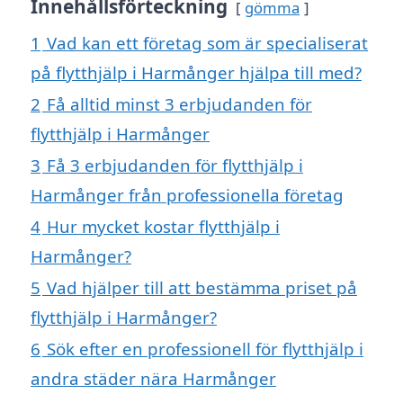
Innehållsförteckning
gömma
1
Vad kan ett företag som är specialiserat
på flytthjälp i Harmånger hjälpa till med?
2
Få alltid minst 3 erbjudanden för
flytthjälp i Harmånger
3
Få 3 erbjudanden för flytthjälp i
Harmånger från professionella företag
4
Hur mycket kostar flytthjälp i
Harmånger?
5
Vad hjälper till att bestämma priset på
flytthjälp i Harmånger?
6
Sök efter en professionell för flytthjälp i
andra städer nära Harmånger