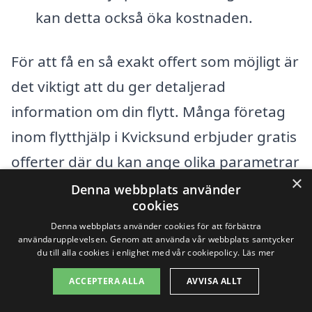
kan detta också öka kostnaden.
För att få en så exakt offert som möjligt är
det viktigt att du ger detaljerad
information om din flytt. Många företag
inom flytthjälp i Kvicksund erbjuder gratis
offerter där du kan ange olika parametrar
×
för att få en skräddarsydd lösning som
Denna webbplats använder
cookies
passar just dina behov. Genom att
Denna webbplats använder cookies för att förbättra
jämföra dessa offerter kan du också hitta
användarupplevelsen. Genom att använda vår webbplats samtycker
du till alla cookies i enlighet med vår cookiepolicy.
Läs mer
det företag som erbjuder den bästa
ACCEPTERA ALLA
AVVISA ALLT
prisen, utan att tumma på kvalitet.