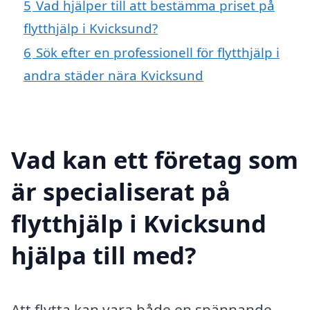
5
Vad hjälper till att bestämma priset på
flytthjälp i Kvicksund?
6
Sök efter en professionell för flytthjälp i
andra städer nära Kvicksund
Vad kan ett företag som
är specialiserat på
flytthjälp i Kvicksund
hjälpa till med?
Att flytta kan vara både en spännande