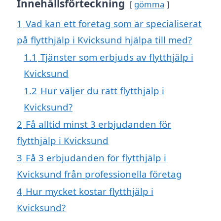
Innehållsförteckning
gömma
1
Vad kan ett företag som är specialiserat
på flytthjälp i Kvicksund hjälpa till med?
1.1
Tjänster som erbjuds av flytthjälp i
Kvicksund
1.2
Hur väljer du rätt flytthjälp i
Kvicksund?
2
Få alltid minst 3 erbjudanden för
flytthjälp i Kvicksund
3
Få 3 erbjudanden för flytthjälp i
Kvicksund från professionella företag
4
Hur mycket kostar flytthjälp i
Kvicksund?