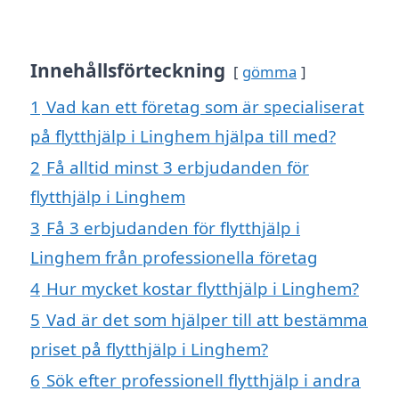
Innehållsförteckning
gömma
1
Vad kan ett företag som är specialiserat
på flytthjälp i Linghem hjälpa till med?
2
Få alltid minst 3 erbjudanden för
flytthjälp i Linghem
3
Få 3 erbjudanden för flytthjälp i
Linghem från professionella företag
4
Hur mycket kostar flytthjälp i Linghem?
5
Vad är det som hjälper till att bestämma
priset på flytthjälp i Linghem?
6
Sök efter professionell flytthjälp i andra