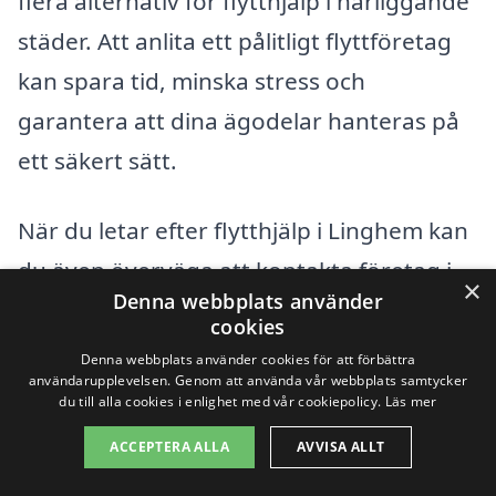
flera alternativ för flytthjälp i närliggande
städer. Att anlita ett pålitligt flyttföretag
kan spara tid, minska stress och
garantera att dina ägodelar hanteras på
ett säkert sätt.
När du letar efter flytthjälp i Linghem kan
du även överväga att kontakta företag i
×
Denna webbplats använder
följande städer som ligger i närheten:
cookies
Denna webbplats använder cookies för att förbättra
Linköping
användarupplevelsen. Genom att använda vår webbplats samtycker
du till alla cookies i enlighet med vår cookiepolicy.
Läs mer
Borgholm
ACCEPTERA ALLA
AVVISA ALLT
Mjölby