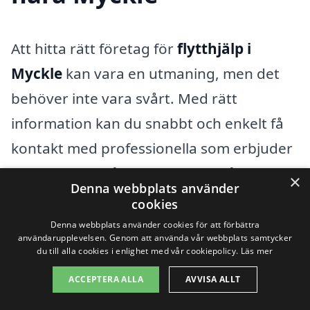
Att hitta rätt företag för
flytthjälp i
Myckle
kan vara en utmaning, men det
behöver inte vara svårt. Med rätt
information kan du snabbt och enkelt få
kontakt med professionella som erbjuder
flytthjälp i området. Det finns många
×
Denna webbplats använder
alternativ i närliggande städer som kan
cookies
hjälpa dig göra din flytt så smidig som
Denna webbplats använder cookies för att förbättra
användarupplevelsen. Genom att använda vår webbplats samtycker
möjligt. Här är några av de städer som
du till alla cookies i enlighet med vår cookiepolicy.
Läs mer
ligger nära Myckle och som erbjuder
ACCEPTERA ALLA
AVVISA ALLT
flytthjälp: