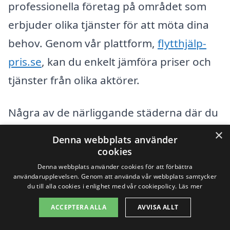
professionella företag på området som
erbjuder olika tjänster för att möta dina
behov. Genom vår plattform,
flytthjälp-
pris.se
, kan du enkelt jämföra priser och
tjänster från olika aktörer.
Några av de närliggande städerna där du
kan hitta pålitlig flytthjälp inkluderar:
×
Denna webbplats använder
cookies
Västra Frölunda
Denna webbplats använder cookies för att förbättra
användarupplevelsen. Genom att använda vår webbplats samtycker
du till alla cookies i enlighet med vår cookiepolicy.
Läs mer
Kungsbacka
ACCEPTERA ALLA
AVVISA ALLT
Mölndal