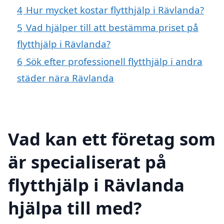
4
Hur mycket kostar flytthjälp i Rävlanda?
5
Vad hjälper till att bestämma priset på
flytthjälp i Rävlanda?
6
Sök efter professionell flytthjälp i andra
städer nära Rävlanda
Vad kan ett företag som
är specialiserat på
flytthjälp i Rävlanda
hjälpa till med?