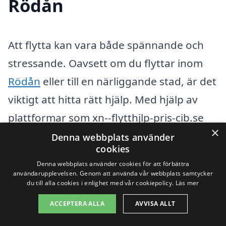
Rödån
Att flytta kan vara både spännande och
stressande. Oavsett om du flyttar inom
Rödån
eller till en närliggande stad, är det
viktigt att hitta rätt hjälp. Med hjälp av
plattformar som xn--flytthjlp-pris-cib.se
×
kan du enkelt jämföra olika företag för
Denna webbplats använder
cookies
flytthjälp i Rödån och omgivande
Denna webbplats använder cookies för att förbättra
områden. Genom att samla in offerter
användarupplevelsen. Genom att använda vår webbplats samtycker
du till alla cookies i enlighet med vår cookiepolicy.
Läs mer
från flera leverantörer, kan du hitta en
ACCEPTERA ALLA
AVVISA ALLT
tjänst som passar just dina behov och din