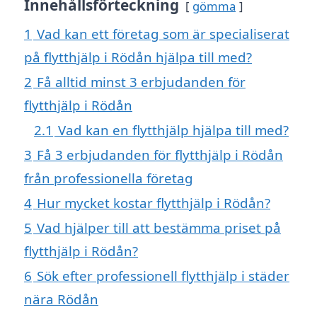
Innehållsförteckning
gömma
1
Vad kan ett företag som är specialiserat
på flytthjälp i Rödån hjälpa till med?
2
Få alltid minst 3 erbjudanden för
flytthjälp i Rödån
2.1
Vad kan en flytthjälp hjälpa till med?
3
Få 3 erbjudanden för flytthjälp i Rödån
från professionella företag
4
Hur mycket kostar flytthjälp i Rödån?
5
Vad hjälper till att bestämma priset på
flytthjälp i Rödån?
6
Sök efter professionell flytthjälp i städer
nära Rödån