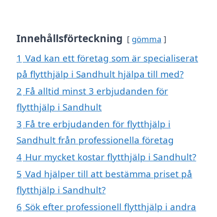
Innehållsförteckning
gömma
1
Vad kan ett företag som är specialiserat
på flytthjälp i Sandhult hjälpa till med?
2
Få alltid minst 3 erbjudanden för
flytthjälp i Sandhult
3
Få tre erbjudanden för flytthjälp i
Sandhult från professionella företag
4
Hur mycket kostar flytthjälp i Sandhult?
5
Vad hjälper till att bestämma priset på
flytthjälp i Sandhult?
6
Sök efter professionell flytthjälp i andra