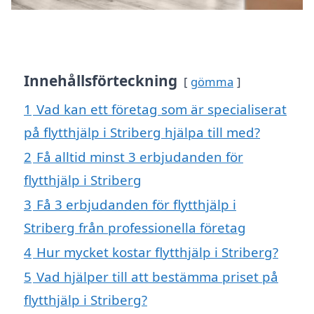
Innehållsförteckning
gömma
1
Vad kan ett företag som är specialiserat
på flytthjälp i Striberg hjälpa till med?
2
Få alltid minst 3 erbjudanden för
flytthjälp i Striberg
3
Få 3 erbjudanden för flytthjälp i
Striberg från professionella företag
4
Hur mycket kostar flytthjälp i Striberg?
5
Vad hjälper till att bestämma priset på
flytthjälp i Striberg?