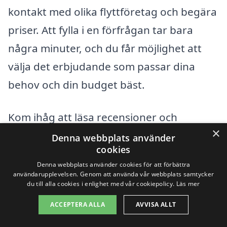
kontakt med olika flyttföretag och begära
priser. Att fylla i en förfrågan tar bara
några minuter, och du får möjlighet att
välja det erbjudande som passar dina
behov och din budget bäst.
Kom ihåg att läsa recensioner och
×
kontrollera referenser för att säkerställa
Denna webbplats använder
cookies
att du anlitar ett pålitligt företag. Med rätt
Denna webbplats använder cookies för att förbättra
flytthjälp i Striberg
kan flytten bli en mer
användarupplevelsen. Genom att använda vår webbplats samtycker
du till alla cookies i enlighet med vår cookiepolicy.
Läs mer
smidig och mindre stressande upplevelse.
ACCEPTERA ALLA
AVVISA ALLT
Få 3 erbjudanden, gratis och utan