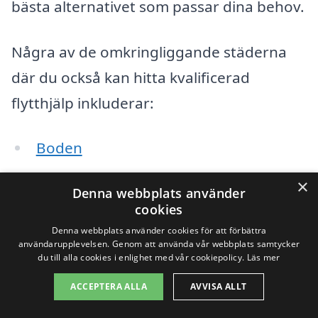
bästa alternativet som passar dina behov.
Några av de omkringliggande städerna
där du också kan hitta kvalificerad
flytthjälp inkluderar:
Boden
Luleå
×
Denna webbplats använder
cookies
Älvsbyn
Denna webbplats använder cookies för att förbättra
användarupplevelsen. Genom att använda vår webbplats samtycker
Råneå
du till alla cookies i enlighet med vår cookiepolicy.
Läs mer
Piteå
ACCEPTERA ALLA
AVVISA ALLT