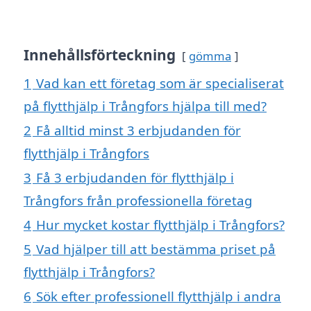
Innehållsförteckning
gömma
1
Vad kan ett företag som är specialiserat
på flytthjälp i Trångfors hjälpa till med?
2
Få alltid minst 3 erbjudanden för
flytthjälp i Trångfors
3
Få 3 erbjudanden för flytthjälp i
Trångfors från professionella företag
4
Hur mycket kostar flytthjälp i Trångfors?
5
Vad hjälper till att bestämma priset på
flytthjälp i Trångfors?
6
Sök efter professionell flytthjälp i andra