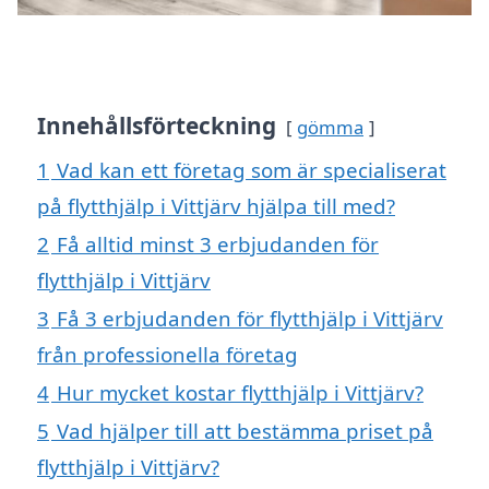
Innehållsförteckning
gömma
1
Vad kan ett företag som är specialiserat
på flytthjälp i Vittjärv hjälpa till med?
2
Få alltid minst 3 erbjudanden för
flytthjälp i Vittjärv
3
Få 3 erbjudanden för flytthjälp i Vittjärv
från professionella företag
4
Hur mycket kostar flytthjälp i Vittjärv?
5
Vad hjälper till att bestämma priset på
flytthjälp i Vittjärv?