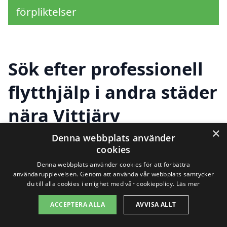
förpliktelser
Sök efter professionell
flytthjälp i andra städer
nära Vittjärv
×
Denna webbplats använder
cookies
Att flytta kan vara en både spännande
Denna webbplats använder cookies för att förbättra
och utmanande tid, och det kan vara en
användarupplevelsen. Genom att använda vår webbplats samtycker
du till alla cookies i enlighet med vår cookiepolicy.
Läs mer
stor hjälp att anlita professionell
ACCEPTERA ALLA
AVVISA ALLT
flytthjälp. Om du söker efter flytthjälp i