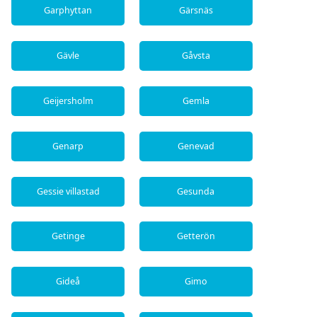
Garphyttan
Gärsnäs
Gävle
Gåvsta
Geijersholm
Gemla
Genarp
Genevad
Gessie villastad
Gesunda
Getinge
Getterön
Gideå
Gimo