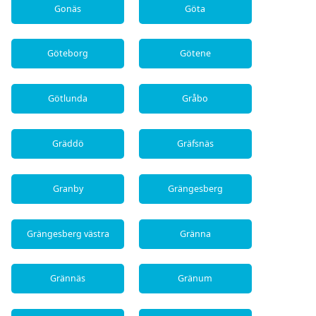
Gonäs
Göta
Göteborg
Götene
Götlunda
Gråbo
Gräddö
Gräfsnäs
Granby
Grängesberg
Grängesberg västra
Gränna
Grännäs
Gränum