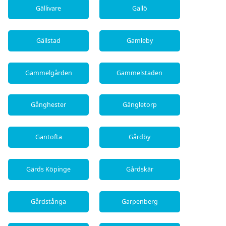
Gällivare
Gällö
Gällstad
Gamleby
Gammelgården
Gammelstaden
Gånghester
Gängletorp
Gantofta
Gårdby
Gärds Köpinge
Gårdskär
Gårdstånga
Garpenberg