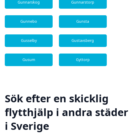
Gunnarskog
Gunnarstorp
Gunnebo
Gunsta
Gusselby
Gustavsberg
Gusum
Gyttorp
Sök efter en skicklig
flytthjälp i andra städer
i Sverige