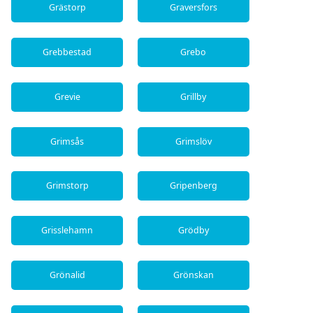
Grästorp
Graversfors
Grebbestad
Grebo
Grevie
Grillby
Grimsås
Grimslöv
Grimstorp
Gripenberg
Grisslehamn
Grödby
Grönalid
Grönskan