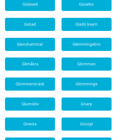
Gislaved
Gissebo
Gistad
Gladö kvarn
Glanshammar
Glemmingebro
Glimåkra
Glommen
Glommersträsk
Glömminge
Glumslöv
Gnarp
Gnesta
Gnosjö