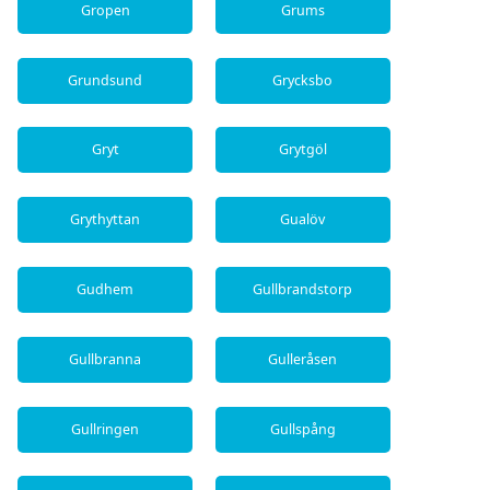
Gropen
Grums
Grundsund
Grycksbo
Gryt
Grytgöl
Grythyttan
Gualöv
Gudhem
Gullbrandstorp
Gullbranna
Gulleråsen
Gullringen
Gullspång